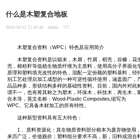
什么是木塑复合地板
2019-10-12 15:26:40
admin
727
木塑复合资料（WPC）特色及应用简介
木塑复合资料是以锯末，木屑，竹屑，稻壳，谷糠，花
壳，棉秸秆等低植生物质纤维为主质料，使用高分子界面化
原理和塑料填充改性的特色，混配一定份额的塑料基料，经
别工艺处理后加工成型的一种可逆性循环使用，涵盖面广，
品品种多，形状结构多样的基础性资料。目前，国内外对此
谓不一，也有将其称之为塑木，环保木，科技木，再生木，
合木等，英文名称：Wood-Plastic Composites,缩写为
WPC。它具备木材加工的所有特性。
这种新型资料具有五大特色：
1． 质料资源化：其生物质资料部分根本为废弃物使用
来历广泛，价值贱价；塑料组分要求不高，新，旧料或混合