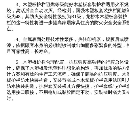
3、木塑板护栏阻燃等级能好木塑板套裝护栏遇用火不燃
烧，离活后全自动吹灭。经检测，国强木塑板套裝护栏阻燃
级为48，其防火安全特性级别为B1级，龙桥木木塑板套裝护
栏的这一特性将进一步提高家居家具住房的防火安全安全系
点。
4、金属表面处理技术性繁多，热转印机器，腹膜后或喷
漆，依据顾客本身的必须能够制做出绚丽多彩繁多的外型，
且可靠性高，长寿命。
5、木塑板护栏合理配置、抗压强度高独特的行腔总体设
计，确保了木塑板发泡塑料理想化的构造，再加优质的秘方
计方案和有效的生产工艺流程，确保了商品的抗压强度。木
板护栏防水快装构造，安裝节省成本木塑板护栏选用法国引
防水快装构造，护栏套安裝极其方便快捷，护栏套线与护栏
选用接口联接，不用枪钉或黏胶固定不动，安裝省时省力又
时。