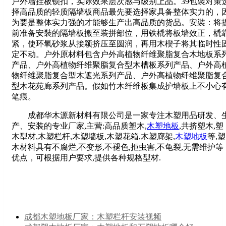
户外墙挂板锁扣，实际效果层次感与级别上品。39包裝对策
择高品质的轻质隔墙板商品最先要选择家具备整体实力的，
为要是整体实力强的才能够生产出高品质的货品。安裝：将
前准备安裝的隔墙板搬至装拼部位，用铁橇将板墙效正，橇
紧，使环氧砂浆从接颖挤压至圆润，再用木楔子将其临时性
定不动。户外原材料包含户外高植物纤维聚脂复合木地板系
产品、户外高植物纤维聚脂复合型木槽板系列产品、户外高
物纤维聚脂复合型木遮光系列产品、户外高植物纤维聚脂复
型木花苑廊系列产品。假如竹木纤维板集成护墙板上不小心
笔痕。
成都华木源新材料有限公司是一家专注木塑用品研发、
产、安装的专业厂家,主营:高品质塑木,
木塑地板
,共挤塑木,塑
木型材,木塑栏杆,木塑墙板,木塑花箱,木塑廊架,
木塑地板
等,塑
木材料具有不腐烂,不变形,不褪色,拒虫害,不龟裂,无需维护等
优点，可根据用户要求,提供各种规格型材.
成都木塑地板厂家：木塑栏杆安装视频