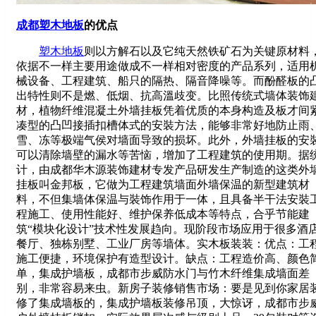
成都塑木地板
的优点
塑木地板
则以方解石以及它纯天然铁矿石为关键原材料
依据不一样主要用途做成不一样相对密度的产品系列，适用
械设备、工程建筑、船只的隔热、隔音降噪等。而酚醛板的
出特性则不是燃、低烟、抗高溫歧变。比照传统式墙体装饰
材，植物纤维混凝土外墙挂板凭着优质的本身构造及板才间
凑型的凸凹接插扣槽体式的安裝方法，能够非常好地防止雨
雪、冻等极端气侯对墙面导致的损坏。此外，外墙挂板的安
可以清除墙壁的漏水等苦恼，增加了工程建筑的使用期。据
计，由成都华木源装饰建材专发产品研发生产制造的这类外
挂板叫金邦板，它做为工程建筑墙面外墙保温的新型建筑材
料，不但集墙体保温与裝饰作用于一体，且具备半干法安裝
程施工、使用性能好、维护保养低成本等特点，合乎节能建
筑“模块化设计”技术性发展趋向。现阶段市场应用于很多酒
餐厅、独栋别墅、工业厂房等墙体。实木板装装：优点：工
施工便捷，环境保护有造型设计。缺点：工程造价高、颜色
单，集成护墙板，成都市步威防水门与竹木纤维集成墙面差
别，非常容易来虫。新房子装修销售市场：要是见到你家居
修了集成墙板的，集成护墙板装修吊顶，大惊讶，成都市步