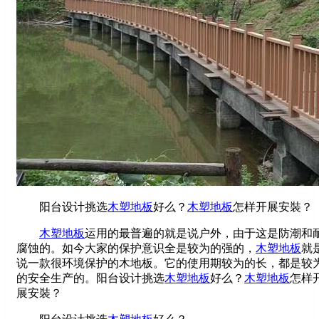
阳台设计挑选
木塑地板
好么？
木塑地板
怎样开展安裝？
木塑地板
运用的最普遍的就是说户外，由于这是防潮和
腐蚀的。如今大家的保护意识全是较为的强的，
木塑地板
就
说一款很环境保护的木地板。它的使用期较为的长，都是较
的安全生产的。阳台设计挑选
木塑地板
好么？
木塑地板
怎样
展安裝？