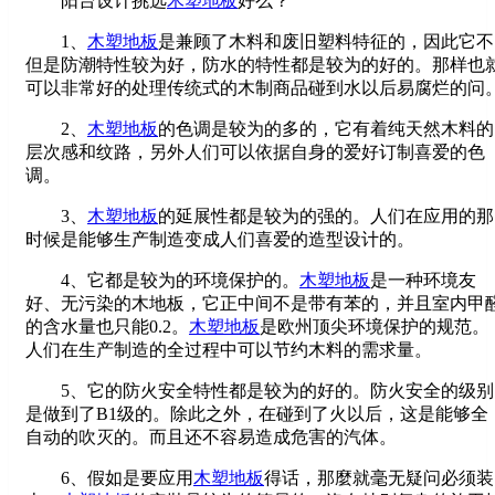
阳台设计挑选
木塑地板
好么？
1、
木塑地板
是兼顾了木料和废旧塑料特征的，因此它不
但是防潮特性较为好，防水的特性都是较为的好的。那样也
可以非常好的处理传统式的木制商品碰到水以后易腐烂的问
2、
木塑地板
的色调是较为的多的，它有着纯天然木料的
层次感和纹路，另外人们可以依据自身的爱好订制喜爱的色
调。
3、
木塑地板
的延展性都是较为的强的。人们在应用的那
时候是能够生产制造变成人们喜爱的造型设计的。
4、它都是较为的环境保护的。
木塑地板
是一种环境友
好、无污染的木地板，它正中间不是带有苯的，并且室内甲
的含水量也只能0.2。
木塑地板
是欧州顶尖环境保护的规范。
人们在生产制造的全过程中可以节约木料的需求量。
5、它的防火安全特性都是较为的好的。防火安全的级别
是做到了B1级的。除此之外，在碰到了火以后，这是能够全
自动的吹灭的。而且还不容易造成危害的汽体。
6、假如是要应用
木塑地板
得话，那麼就毫无疑问必须装