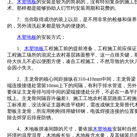
上。
木塑地板
的安裝是较为的简易的，沒有特别复杂的施工
术。那样都是能够协助人们节约安装周期和花费的。
7、当你取得成功的装上以后，是不用非常的检修和保养
的，另外清洗起來都是较为的便捷的。
木塑地板
的安裝方式：
1、
木塑地板
工程施工前的提前准备，工程施工前应保证
工程施工场所的混泥土农村基层路面整平。这一点很关键，
待大伙儿不必以便图方便，凑合工程施工，不然导致的大伙
会因小失大。
2、主龙骨的核心间距操纵在310-410mm中间，主龙骨梁
端连接接缝处需留10mm上下的间隔，有利于排水管道，另外
要保证主龙骨排与排中间的梁端接缝处分开，不必在一条平
线上。主龙骨间隔容许偏差3、施工工地农村基层路面工程施
工标准差，没法保证主题构造平稳时，需改成钢主龙骨替代
塑板主龙骨，所应用刚刚得用镀锌钢，电弧焊接连接的位置
除去焊穿后排座防锈。
4、木地板拼凑间隙的尺寸，要依据
木塑地板
安裝时自然
环境的温度湿度，木地板长短，木地板含水量，及其铺装总