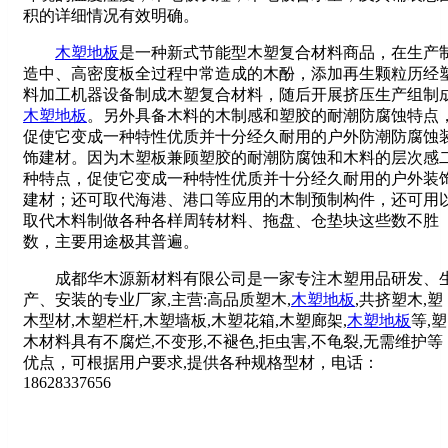
积的详细情况有效明确。
木塑地板
是一种新式节能型木塑复合材料商品，在生产
造中、高密度板全过程中常造成的木酚，添加再生颗粒历经
料加工机器设备制成木塑复合材料，随后开展挤压生产组制
木塑地板
。另外具备木料的木制感和塑胶的耐潮防腐蚀特点
促使它变成一种特性优质并十分经久耐用的户外防潮防腐蚀
饰建材。因为木塑板兼顾塑胶的耐潮防腐蚀和木料的层次感
种特点，促使它变成一种特性优质并十分经久耐用的户外装
建材；还可取代海港、港口等应用的木制预制构件，还可用
取代木料制做各种各样周转材料、拖盘、仓垫块这些数不胜
数，主要用途极其普遍。
成都华木源新材料有限公司是一家专注木塑用品研发、
产、安装的专业厂家,主营:高品质塑木,
木塑地板
,共挤塑木,塑
木型材,木塑栏杆,木塑墙板,木塑花箱,木塑廊架,
木塑地板
等,塑
木材料具有不腐烂,不变形,不褪色,拒虫害,不龟裂,无需维护等
优点，可根据用户要求,提供各种规格型材，电话：
18628337656