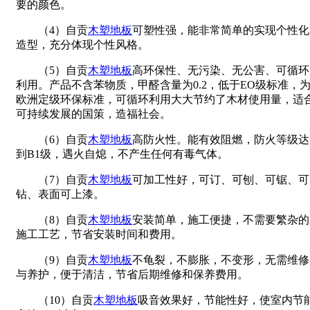
要的颜色。
（4）自贡
木塑地板
可塑性强，能非常简单的实现个性化
造型，充分体现个性风格。
（5）自贡
木塑地板
高环保性、无污染、无公害、可循环
利用。产品不含苯物质，甲醛含量为0.2，低于EO级标准，
欧洲定级环保标准，可循环利用大大节约了木材使用量，适
可持续发展的国策，造福社会。
（6）自贡
木塑地板
高防火性。能有效阻燃，防火等级达
到B1级，遇火自熄，不产生任何有毒气体。
（7）自贡
木塑地板
可加工性好，可订、可刨、可锯、可
钻、表面可上漆。
（8）自贡
木塑地板
安装简单，施工便捷，不需要繁杂的
施工工艺，节省安装时间和费用。
（9）自贡
木塑地板
不龟裂，不膨胀，不变形，无需维修
与养护，便于清洁，节省后期维修和保养费用。
（10）自贡
木塑地板
吸音效果好，节能性好，使室内节