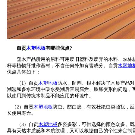
自贡
木塑地板
有哪些优点?
塑木产品所用的原料可用废旧塑料及废弃的木料、农林
杆等植物纤维作基材，不含任何外加有害成分。自贡
木塑地
优点具体如下：
（1）自贡
木塑地板
防水、防潮。根本解决了木质产品对
潮湿和多水环境中吸水受潮后容易腐烂、膨胀变形的问题，
以使用到传统木制品不能应用的环境中。
（2）自贡
木塑地板
防虫、防白蚁，有效杜绝虫类骚扰，延
长使用寿命。
（3）自贡
木塑地板
多姿多彩，可供选择的颜色众多。既
具有天然木质感和木质纹理，又可以根据自己的个性来定制