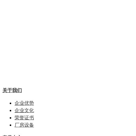
华木源塑木地板140×25圆孔浮雕压纹红木色
关于我们
企业优势
企业文化
荣誉证书
厂房设备