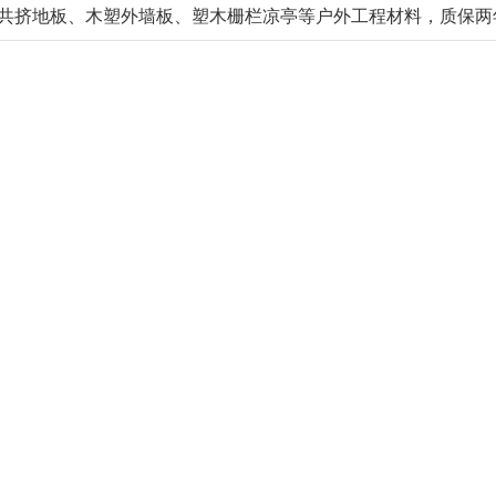
地板、木塑外墙板、塑木栅栏凉亭等户外工程材料，质保两年，规格多